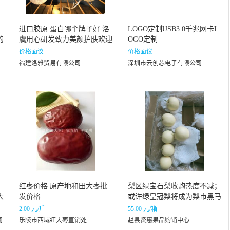
进口胶原.蛋白哪个牌子好 洛
LOGO定制USB3.0千兆网卡L
的
虞用心研发致力美颜护肤欢迎
OGO定制
来了解
价格面议
价格面议
福建洛雅贸易有限公司
深圳市云创芯电子有限公司
红枣价格 原产地和田大枣批
梨区绿宝石梨收购热度不减；
大
发价格
或许绿皇冠梨将成为梨市黑马
2.00 元/斤
55.00 元/箱
司
乐陵市西域红大枣直销处
赵县贤惠果品购销中心