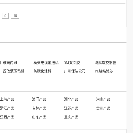
9
10
司
玻璃内雕
桥架电缆输送机
3M双面胶
防腐螺旋钢管
挖改液压钻机
防碳化涂料
广州保洁公司
PE烧结滤芯
上海产品
澳门产品
湖北产品
河南产品
浙江产品
吉林产品
江苏产品
贵州产品
江西产品
山东产品
重庆产品