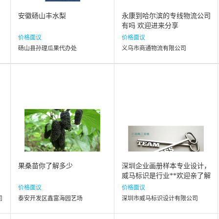
安徽砀山丰水梨
永康到哈尔滨的专线物流公司
有吗 欢迎进来分享
价格面议
价格面议
砀山县孙理瓜果代办处
义乌市商通物流有限公司
果桑苗你了解多少
深圳企业画册样本专业设计，
威马标识是行业**欢迎亲了解
我们
价格面议
价格面议
司
泰安开发区鑫富海园艺场
深圳市威马标识设计有限公司