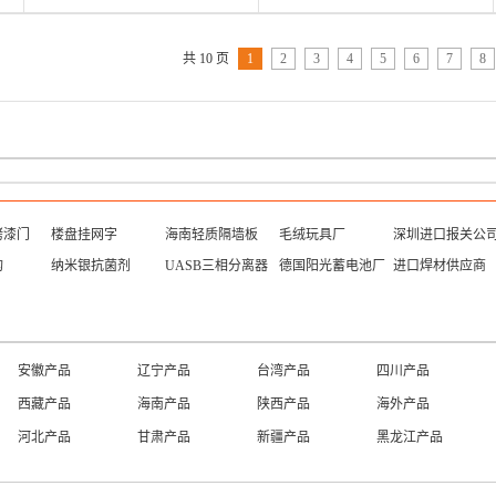
共 10 页
1
2
3
4
5
6
7
8
烤漆门
楼盘挂网字
海南轻质隔墙板
毛绒玩具厂
深圳进口报关公
构
纳米银抗菌剂
UASB三相分离器
德国阳光蓄电池厂
进口焊材供应商
安徽产品
辽宁产品
台湾产品
四川产品
西藏产品
海南产品
陕西产品
海外产品
河北产品
甘肃产品
新疆产品
黑龙江产品