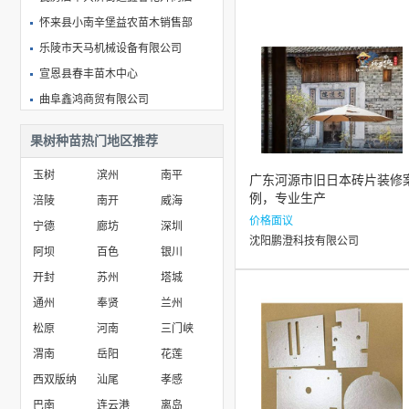
怀来县小南辛堡益农苗木销售部
乐陵市天马机械设备有限公司
宣恩县春丰苗木中心
曲阜鑫鸿商贸有限公司
泰安开发区华兴良种苗木园艺场
果树种苗热门地区推荐
泰安市霖丰机械科技有限公司
玉树
滨州
南平
宿迁大花地园林绿化有限公司
广东河源市旧日本砖片装修
例，专业生产
涪陵
南开
威海
保定世泽园林绿化工程有限公司
价格面议
宁德
廊坊
深圳
沈阳鹏澄科技有限公司
阿坝
百色
银川
开封
苏州
塔城
通州
奉贤
兰州
松原
河南
三门峡
渭南
岳阳
花莲
西双版纳
汕尾
孝感
巴南
连云港
离岛