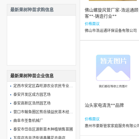
最新果树种苗求购信息
佛山螺旋风管厂家-浩运通顾
客**-铸造行业**
价格面议
佛山市浩运通环保设备有限公司
最新果树种苗企业信息
定西市安定区森旺源农业农民专业合作社
泰安开发区成方园艺场
泰安高新区浩然园艺场
汕头家电清洗**品牌
营口市鲅鱼圈区熊岳镇益民苗木经销处
价格面议
曲阜市圣鲁机械厂
惠州市豪斯管家家庭服务有限公
泰安市岱岳区源新苗木种植销售苗圃
瓦房店市共济街道鑫馨花卉商店