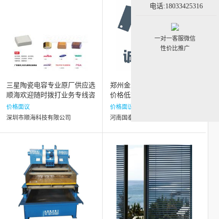
电话:18033425316
一对一客服微信
性价比推广
三星陶瓷电容专业原厂供应选
郑州金水区哪家球墨铸铁厂家
顺海欢迎随时拨打业务专线咨
价格低欢迎回复下的朋友期待
询
您的大驾
价格面议
价格面议
深圳市顺海科技有限公司
河南国泰机械铸造有限公司