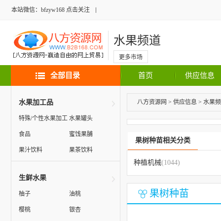
本站微信：bfzyw168 点击关注
水果频道
更多市场
全部目录
首页
供应信息
水果加工品
八方资源网
>
供应信息
>
水果频
特殊/个性水果加工
水果罐头
食品
蜜饯果脯
果树种苗相关分类
果汁饮料
果茶饮料
种植机械
(1044)
生鲜水果
果树种苗
柚子
油桃
樱桃
银杏