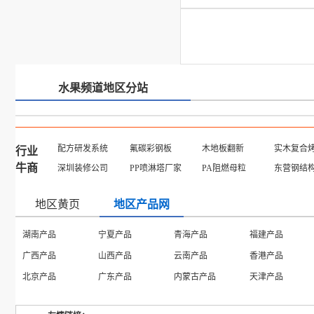
水果频道地区分站
配方研发系统
氟碳彩钢板
木地板翻新
实木复合
行业
牛商
深圳装修公司
PP喷淋塔厂家
PA阻燃母粒
东营钢结
地区黄页
地区产品网
湖南产品
宁夏产品
青海产品
福建产品
广西产品
山西产品
云南产品
香港产品
北京产品
广东产品
内蒙古产品
天津产品