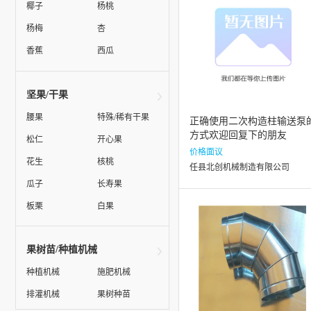
椰子
杨桃
杨梅
杏
香蕉
西瓜
坚果/干果
腰果
特殊/稀有干果
正确使用二次构造柱输送泵
方式欢迎回复下的朋友
松仁
开心果
价格面议
花生
核桃
任县北创机械制造有限公司
瓜子
长寿果
板栗
白果
果树苗/种植机械
种植机械
施肥机械
排灌机械
果树种苗