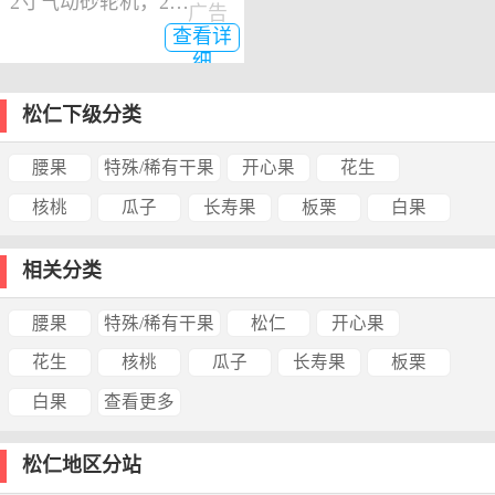
2寸气动砂轮机，2寸气动角磨机
广告
查看详
细
松仁下级分类
腰果
特殊/稀有干果
开心果
花生
核桃
瓜子
长寿果
板栗
白果
相关分类
腰果
特殊/稀有干果
松仁
开心果
花生
核桃
瓜子
长寿果
板栗
白果
查看更多
松仁地区分站