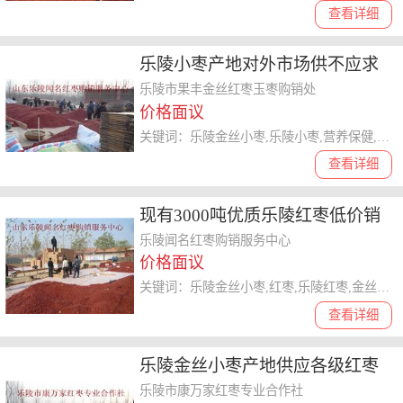
查看详细
乐陵小枣产地对外市场供不应求
乐陵市果丰金丝红枣玉枣购销处
价格面议
关键词：乐陵金丝小枣,乐陵小枣,营养保健,红枣,金丝小枣,乐陵红枣,红枣,山东大枣
查看详细
现有3000吨优质乐陵红枣低价销
售
乐陵闻名红枣购销服务中心
价格面议
关键词：乐陵金丝小枣,红枣,乐陵红枣,金丝小枣,乐陵小枣
查看详细
乐陵金丝小枣产地供应各级红枣
乐陵市康万家红枣专业合作社