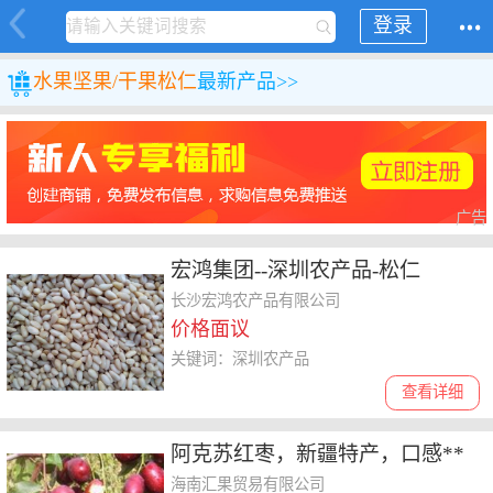
登录
水果
坚果/干果
松仁
最新产品>>
广告
宏鸿集团--深圳农产品-松仁
长沙宏鸿农产品有限公司
价格面议
关键词：深圳农产品
查看详细
阿克苏红枣，新疆特产，口感**
好
海南汇果贸易有限公司