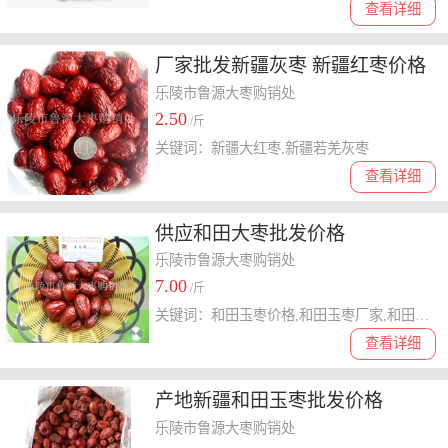
查看详细
厂家批发新疆灰枣 新疆红枣价格
低
乐陵市鲁源大枣购销处
2.50
/斤
关键词：新疆大红枣,新疆若羌灰枣
查看详细
供应和田大枣批发价格
乐陵市鲁源大枣购销处
7.00
/斤
关键词：和田玉枣价格,和田玉枣厂家,和田玉枣批发
查看详细
产地新疆和田玉枣批发价格
乐陵市鲁源大枣购销处