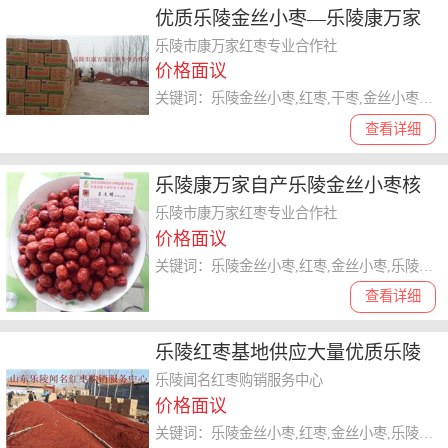
优质乐陵金丝小枣—乐陵康万家
红枣基地直供大量批发
乐陵市康万家红枣专业合作社
价格面议
关键词：乐陵金丝小枣,红枣,干枣,金丝小枣,乐陵小枣,红枣基地
查看详细
乐陵康万家自产乐陵金丝小枣核
小肉厚供应全国
乐陵市康万家红枣专业合作社
价格面议
关键词：乐陵金丝小枣,红枣,金丝小枣,乐陵小枣,山东大枣,乐陵红枣,元红枣,长红枣,新疆大枣,无核金丝小枣
查看详细
乐陵红枣基地供应大量优质乐陵
金丝小枣
乐陵闻名红枣购销服务中心
价格面议
关键词：乐陵金丝小枣,红枣,金丝小枣,乐陵小枣,乐陵红枣,红枣基地