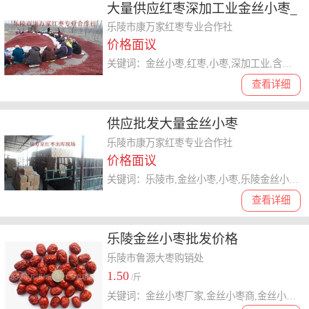
大量供应红枣深加工业金丝小枣_
三等级金丝小枣
乐陵市康万家红枣专业合作社
价格面议
关键词：金丝小枣,红枣,小枣,深加工业,含水率,单果,皱折
查看详细
供应批发大量金丝小枣
乐陵市康万家红枣专业合作社
价格面议
关键词：乐陵市,金丝小枣,小枣,乐陵金丝小枣,*服务,氨基酸,鲜枣
查看详细
乐陵金丝小枣批发价格
乐陵市鲁源大枣购销处
1.50
/斤
关键词：金丝小枣厂家,金丝小枣商,金丝小枣批发