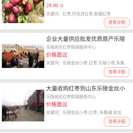
28.00
/袋
关键词：红枣,阿克苏红枣,新疆红枣
查看详细
企业大量供应批发优质原产乐陵
金丝小枣
乐陵闻名红枣购销服务中心
价格面议
关键词：乐陵金丝小枣,红枣,乐陵小枣,朱集镇,乐陵小枣,金丝小枣,乐陵红枣,山东大枣,元红枣,长红枣,新疆大枣,无核金丝小枣
查看详细
大量收购红枣到山东乐陵金丝小
枣产地来
乐陵闻名红枣购销服务中心
价格面议
关键词：乐陵金丝小枣,红枣,,朱集镇,金丝小枣,金丝小枣产地,金丝小枣主产区,收购红枣,山东大枣,元红枣,长红枣,新疆大枣,无核金丝小枣
查看详细