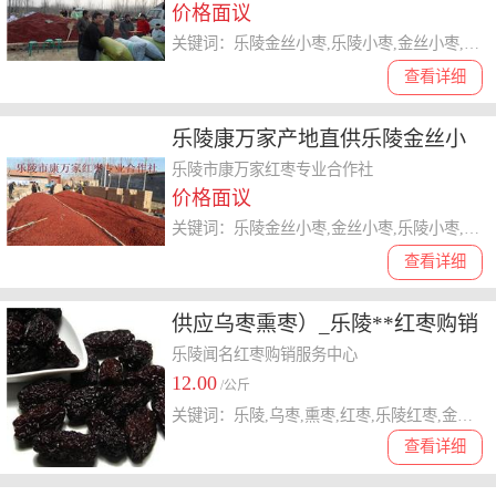
价格面议
关键词：乐陵金丝小枣,乐陵小枣,金丝小枣,金丝小枣产地,小枣,,红枣,枣树,标准化生产
查看详细
乐陵康万家产地直供乐陵金丝小
枣货源足，价格低
乐陵市康万家红枣专业合作社
价格面议
关键词：乐陵金丝小枣,金丝小枣,乐陵小枣,,乐陵市,中国经济林协会,乐陵小枣,国家工商总局
查看详细
供应乌枣熏枣）_乐陵**红枣购销
中心常年生产供应
乐陵闻名红枣购销服务中心
12.00
/公斤
关键词：乐陵,乌枣,熏枣,红枣,乐陵红枣,金丝小枣
查看详细