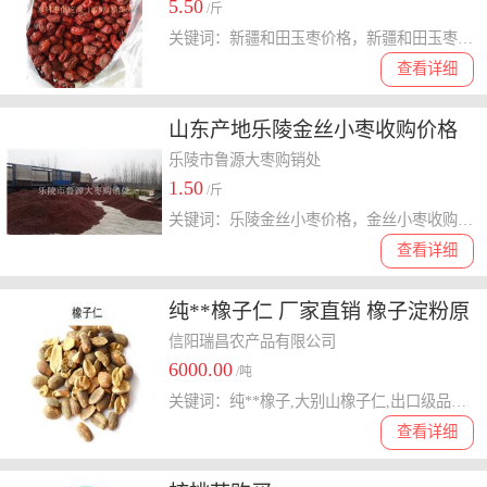
5.50
/斤
关键词：新疆和田玉枣价格，新疆和田玉枣批发，新疆大枣商
查看详细
山东产地乐陵金丝小枣收购价格
乐陵市鲁源大枣购销处
1.50
/斤
关键词：乐陵金丝小枣价格，金丝小枣收购价格，金丝小枣产地
查看详细
纯**橡子仁 厂家直销 橡子淀粉原
料 出口级品质
信阳瑞昌农产品有限公司
6000.00
/吨
关键词：纯**橡子,大别山橡子仁,出口级品质,绿色无添加,橡子淀粉原料,营养价值丰富
查看详细