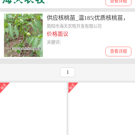
查看详细
供应核桃苗_温185|优质核桃苗，
薄壳核桃苗品种
简阳市海天农牧开发有限公司
价格面议
关键词：
查看详细
1