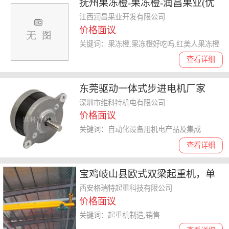
抚州果冻橙-果冻橙-润昌果业(优
质商家)
江西润昌果业开发有限公司
价格面议
关键词：果冻橙,果冻橙好吃吗,红美人果冻橙
查看详细
东莞驱动一体式步进电机厂家
****欢迎指导
深圳市维科特机电有限公司
价格面议
关键词：自动化设备用机电产品及集成
查看详细
宝鸡岐山县欧式双梁起重机，单
双梁起重机生产厂家
西安格瑞特起重科技有限公司
价格面议
关键词：起重机制造,销售