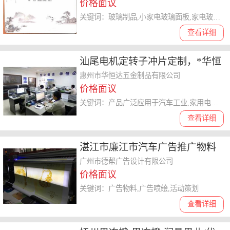
价格面议
关键词：玻璃制品,小家电玻璃面板,家电玻璃面板厂
查看详细
汕尾电机定转子冲片定制，*华恒
达质高业精欢迎交流
惠州市华恒达五金制品有限公司
价格面议
关键词：产品广泛应用于汽车工业,家用电器,电动工具
查看详细
湛江市廉江市汽车广告推广物料
价格欢迎到访
广州市德帮广告设计有限公司
价格面议
关键词：广告物料,广告喷绘,活动策划
查看详细