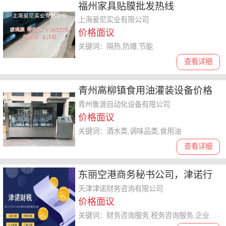
福州家具贴膜批发热线
上海爰尼实业有限公司
价格面议
关键词：隔热,防爆,节能
查看详细
青州高柳镇食用油灌装设备价格
欢迎了解
青州鲁源自动化设备有限公司
价格面议
关键词：酒水类,调味品类,食用油
查看详细
东丽空港商务秘书公司，津诺行
业成员之一品牌
天津津诺财务咨询有限公司
价格面议
关键词：财务咨询服务,税务咨询服务,企业登记代理及相关服务