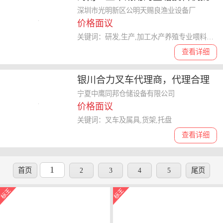
发价格 天赐良投料机欢迎咨询
深圳市光明新区公明天赐良渔业设备厂
价格面议
关键词：研发,生产,加工水产养殖专业喂料设备
查看详细
银川合力叉车代理商，代理合理
叉车商家
宁夏中鹰同邦仓储设备有限公司
价格面议
关键词：叉车及属具,货架,托盘
查看详细
1
首页
2
3
4
5
尾页