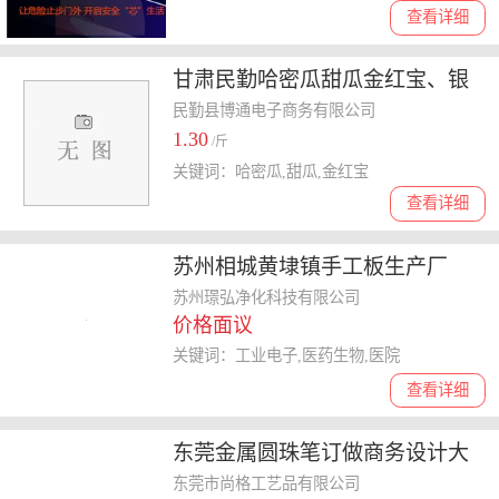
查看详细
甘肃民勤哈密瓜甜瓜金红宝、银
蒂、西州蜜大量上市
民勤县博通电子商务有限公司
1.30
/斤
关键词：哈密瓜,甜瓜,金红宝
查看详细
苏州相城黄埭镇手工板生产厂
家，具体有什么用途——璟弘净
苏州璟弘净化科技有限公司
价格面议
化
关键词：工业电子,医药生物,医院
查看详细
东莞金属圆珠笔订做商务设计大
气时尚尽在尚格礼业
东莞市尚格工艺品有限公司