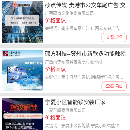
硕点传媒-贵港市公交车尾广告-交
通路网媒体广告
广西硕点文化传媒有限公司
价格面议
关键词：南宁候车亭广告,广西公交站广告,广西硕点传媒
查看详细
硕方科技--贺州市新款多功能触控
查询机厂家
广西南宁硕方科技发展有限公司
价格面议
关键词：南宁液晶广告机,网络版壁挂广告机,高清液晶广告机
查看详细
宁夏小区智能锁安装厂家
宁夏艺峰商贸有限公司
价格面议
关键词：宁夏小区智能锁,宁夏小区智能锁安装,宁夏智能锁安装厂家