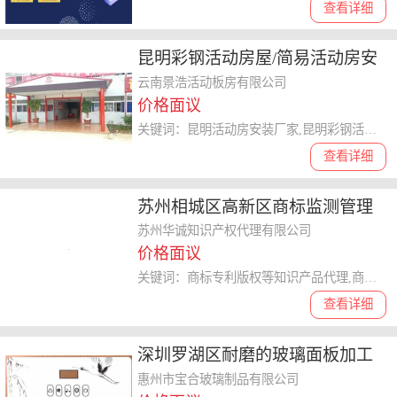
查看详细
昆明彩钢活动房屋/简易活动房安
装厂家
云南景浩活动板房有限公司
价格面议
关键词：昆明活动房安装厂家,昆明彩钢活动房屋,昆明简易活动房安装厂家
查看详细
苏州相城区高新区商标监测管理
商标公司详情请骚扰
苏州华诚知识产权代理有限公司
价格面议
关键词：商标专利版权等知识产品代理,商务咨询服务,企业管理咨询
查看详细
深圳罗湖区耐磨的玻璃面板加工
厂低成本高效率欢迎了解我们
惠州市宝合玻璃制品有限公司