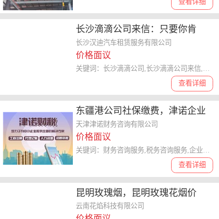
查看详细
长沙滴滴公司来信：只要你肯
干，梦想就在前方
长沙汉迪汽车租赁服务有限公司
价格面议
关键词：长沙滴滴公司,长沙滴滴公司来信,长沙滴滴
查看详细
东疆港公司社保缴费，津诺企业
财税服务*者
天津津诺财务咨询有限公司
价格面议
关键词：财务咨询服务,税务咨询服务,企业登记代理及相关服务
查看详细
昆明玫瑰烟，昆明玫瑰花烟价
格，期待您的了解哦
云南花焰科技有限公司
价格面议