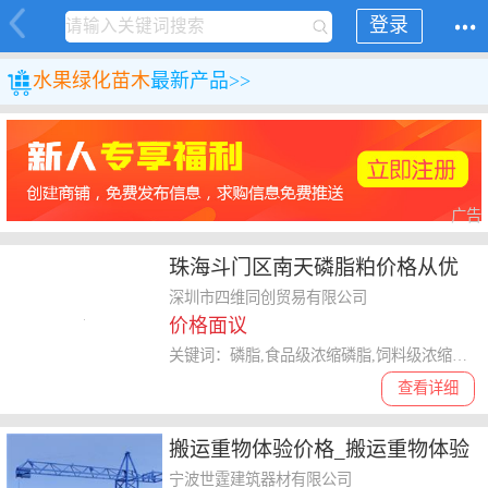
登录
水果
绿化苗木
最新产品>>
广告
珠海斗门区南天磷脂粕价格从优
品质**行业成员欢迎介绍
深圳市四维同创贸易有限公司
价格面议
关键词：磷脂,食品级浓缩磷脂,饲料级浓缩磷脂
查看详细
搬运重物体验价格_搬运重物体验
厂家_宁波世霆
宁波世霆建筑器材有限公司