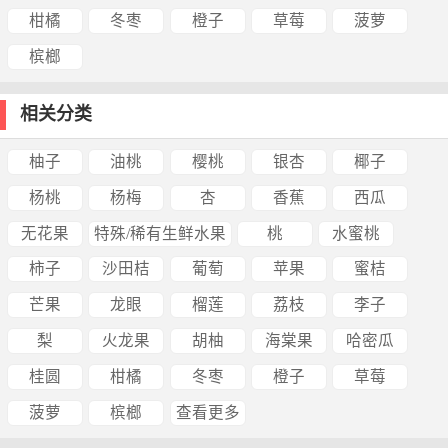
柑橘
冬枣
橙子
草莓
菠萝
槟榔
相关分类
柚子
油桃
樱桃
银杏
椰子
杨桃
杨梅
杏
香蕉
西瓜
无花果
特殊/稀有生鲜水果
桃
水蜜桃
柿子
沙田桔
葡萄
苹果
蜜桔
芒果
龙眼
榴莲
荔枝
李子
梨
火龙果
胡柚
海棠果
哈密瓜
桂圆
柑橘
冬枣
橙子
草莓
菠萝
槟榔
查看更多