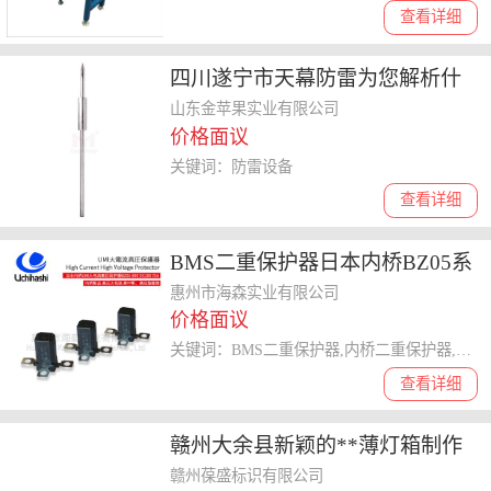
查看详细
四川遂宁市天幕防雷为您解析什
么是信号防雷器欢迎来了解
山东金苹果实业有限公司
价格面议
关键词：防雷设备
查看详细
BMS二重保护器日本内桥BZ05系
列，海森在售中
惠州市海森实业有限公司
价格面议
关键词：BMS二重保护器,内桥二重保护器,内桥BZ05
查看详细
赣州大余县新颖的**薄灯箱制作
厂家欢迎随时拨打业务专线咨询
赣州葆盛标识有限公司