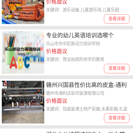
价格面议
关键词：游乐设备,儿童游乐场,儿童乐园
查看详细
专业的幼儿英语培训选哪个
乐山市市中区新动力培训学校
价格面议
关键词：营业执照的非学历教育
查看详细
赣州兴国县性价比高的皮盒-通利
达，专业的人做专业的事详情请
赣州市通利达彩印装潢有限公司
价格面议
骚扰
关键词：包装装潢土特产彩箱,水果彩箱,礼盒
查看详细