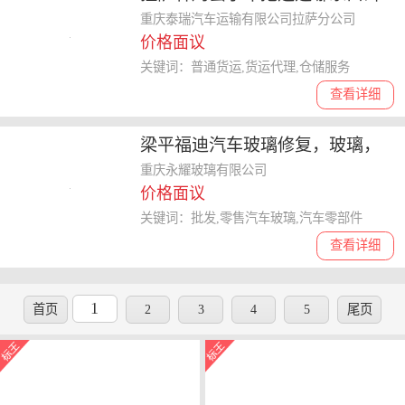
好 呵护千万里-泰瑞运输欢迎来指
重庆泰瑞汽车运输有限公司拉萨分公司
价格面议
导
关键词：普通货运,货运代理,仓储服务
查看详细
梁平福迪汽车玻璃修复，玻璃，
福耀给你不同样的感受详情请骚
重庆永耀玻璃有限公司
价格面议
扰
关键词：批发,零售汽车玻璃,汽车零部件
查看详细
1
首页
2
3
4
5
尾页