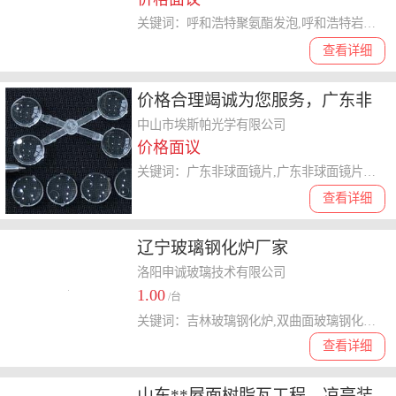
关键词：呼和浩特聚氨酯发泡,呼和浩特岩棉板,呼和浩特聚氨酯发泡工程
查看详细
价格合理竭诚为您服务，广东非
球面镜片制造厂家
中山市埃斯帕光学有限公司
价格面议
关键词：广东非球面镜片,广东非球面镜片厂家,非球面镜片制造厂家
查看详细
辽宁玻璃钢化炉厂家
洛阳申诚玻璃技术有限公司
1.00
/台
关键词：吉林玻璃钢化炉,双曲面玻璃钢化炉,小型钢化锅炉
查看详细
山东**屋面树脂瓦工程，凉亭装