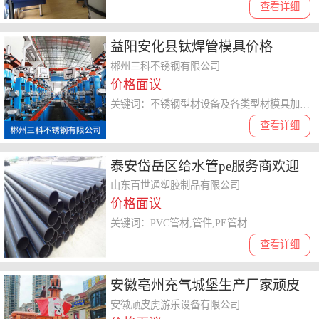
查看详细
益阳安化县钛焊管模具价格
郴州三科不锈钢有限公司
价格面议
关键词：不锈钢型材设备及各类型材模具加工,销售,不锈钢型材及各类管业加工
查看详细
泰安岱岳区给水管pe服务商欢迎
知道情况的朋友，出来讲讲
山东百世通塑胶制品有限公司
价格面议
关键词：PVC管材,管件,PE管材
查看详细
安徽亳州充气城堡生产厂家顽皮
虎游乐设备-充气城堡生产厂家
安徽顽皮虎游乐设备有限公司