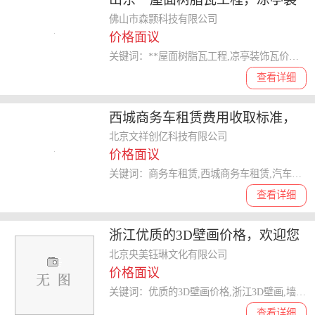
饰瓦价格，复古瓦
佛山市森颢科技有限公司
价格面议
关键词：**屋面树脂瓦工程,凉亭装饰瓦价格,复古瓦
查看详细
西城商务车租赁费用收取标准，
纵享奢华
北京文祥创亿科技有限公司
价格面议
关键词：商务车租赁,西城商务车租赁,汽车租赁
查看详细
浙江优质的3D壁画价格，欢迎您
咨询
北京央美钰琳文化有限公司
价格面议
关键词：优质的3D壁画价格,浙江3D壁画,墙体彩绘
查看详细