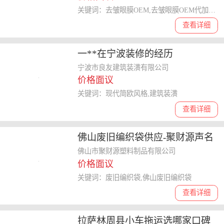
关键词：去皱眼膜OEM,去皱眼膜OEM代加工,去皱眼膜OEM加工
查看详细
一**在宁波装修的经历
宁波市良友建筑装潢有限公司
价格面议
关键词：现代简欧风格,建筑装潢
查看详细
佛山废旧编织袋供应-聚财源声名
远扬-较力推荐
佛山市聚财源塑料制品有限公司
价格面议
关键词：废旧编织袋,佛山废旧编织袋
查看详细
拉萨林周县小车拖运选哪家口碑