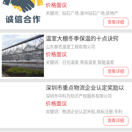
价格面议
关键词：钻石广场,涿州钻石广场,房地产
查看详细
温室大棚冬季保温的十点诀窍
山东泰农温室工程有限公司
价格面议
关键词：日光温室,育苗温室,智能温室
查看详细
深圳市重点物流企业认定奖励以
及认定标准
深圳市中科为知识产权服务有限公司
价格面议
关键词：物流企业认定补贴,商标注册,专利申请
查看详细