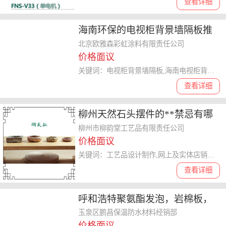
查看详细
海南环保的电视柜背景墙隔板推
荐哪家，诚信服务
北京欧雅森彩虹涂料有限责任公司
价格面议
关键词：电视柜背景墙隔板,海南电视柜背景墙隔板,电视柜背景墙隔板推荐哪家
查看详细
柳州天然石头摆件的**禁忌有哪
些欢迎在线沟通
柳州市柳韵堂工艺品有限责任公司
价格面议
关键词：工艺品设计制作,网上及实体店销售,家居饰品设计
查看详细
呼和浩特聚氨酯发泡，岩棉板，
选择鹏昌保温让您放心
玉泉区鹏昌保温防水材料经销部
价格面议