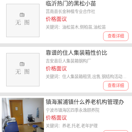
临沂热门的黑松小苗
莒南县长金种植专业合作社
价格面议
关键词：油松苗木,侧柏苗,油松苗
查看详细
靠谱的住人集装箱性价比
吉安县巨人集装箱钢构厂
价格面议
关键词：住人集装箱租赁,出售,钢结构活动板房安装
查看详细
镇海澥浦镇什么养老机构管理办
法价格
宁波市镇海区四季永逸颐养院
价格面议
关键词：养老,托老,老年护理