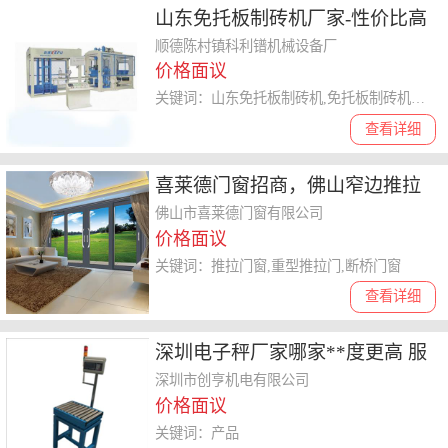
山东免托板制砖机厂家-性价比高
顺德陈村镇科利镨机械设备厂
价格面议
关键词：山东免托板制砖机,免托板制砖机厂家,山东免托板制砖机厂家
查看详细
喜莱德门窗招商，佛山窄边推拉
门定制
佛山市喜莱德门窗有限公司
价格面议
关键词：推拉门窗,重型推拉门,断桥门窗
查看详细
深圳电子秤厂家哪家**度更高 服
务怎么样 期待亲的关注
深圳市创亨机电有限公司
价格面议
关键词：产品