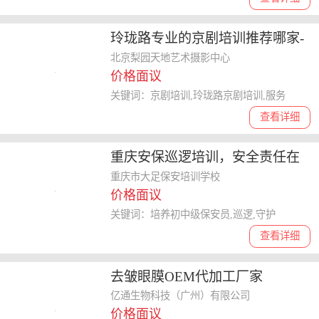
玲珑路专业的京剧培训推荐哪家-
点击查看联系方式
北京梨园天地艺术摄影中心
价格面议
关键词：京剧培训,玲珑路京剧培训,服务
查看详细
重庆安保巡逻培训，安全责任在
心-大足通桥街道办事处保安培训
重庆市大足保安培训学校
价格面议
学校欢迎在线沟通
关键词：培养初中级保安员,巡逻,守护
查看详细
去皱眼膜OEM代加工厂家
亿通生物科技（广州）有限公司
价格面议