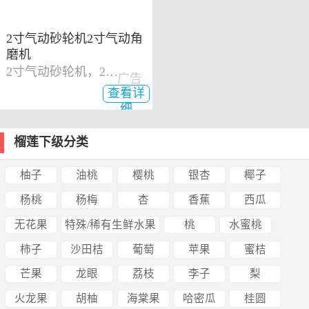
2寸气动砂轮机2寸气动角
磨机
2寸气动砂轮机，2寸气动角磨机
广告
查看详
细
榴莲下级分类
柚子
油桃
樱桃
银杏
椰子
杨桃
杨梅
杏
香蕉
西瓜
无花果
特殊/稀有生鲜水果
桃
水蜜桃
柿子
沙田桔
葡萄
苹果
蜜桔
芒果
龙眼
荔枝
李子
梨
火龙果
胡柚
海棠果
哈密瓜
桂圆